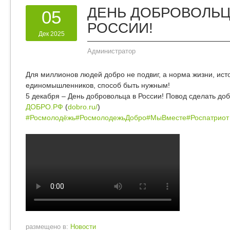
ДЕНЬ ДОБРОВОЛЬЦ
05
РОССИИ!
Дек 2025
Администратор
Для миллионов людей добро не подвиг, а норма жизни, исто
единомышленников, способ быть нужным!
5 декабря – День добровольца в России! Повод сделать до
ДОБРО.РФ
(
dobro.ru/
)
#Росмолодёжь
#РосмолодежьДобро
#МыВместе
#Роспатриот
размещено в:
Новости