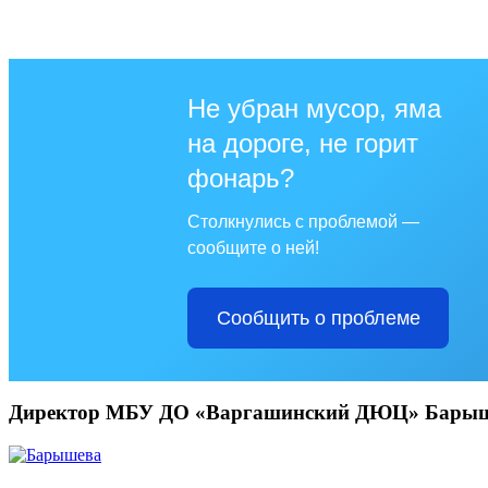
Не убран мусор, яма
на дороге, не горит
фонарь?
Столкнулись с проблемой —
сообщите о ней!
Сообщить о проблеме
Директор МБУ ДО «Варгашинский ДЮЦ» Барыше