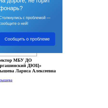
на дороге, не горит
фонарь?
Столкнулись с проблемой —
сообщите о ней!
Сообщить о проблеме
ектор МБУ ДО
аргашинский ДЮЦ»
ышева Лариса Алексеевна