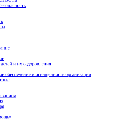
СНОСТЬ
безопасность
ть
йты
вание
ие
детей и их оздоровления
ое обеспечение и оснащенность организации
атные
ыванием
ия
ря
мощь»