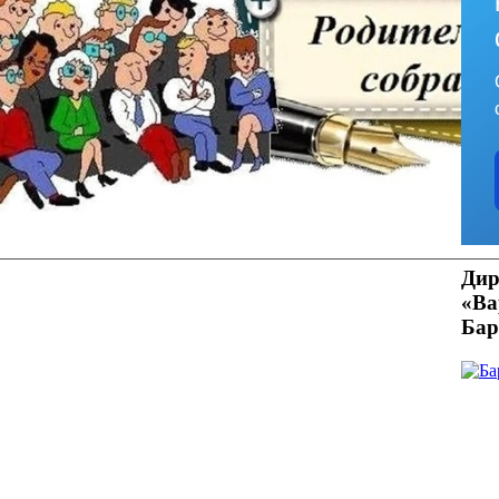
Дир
«В
Бар