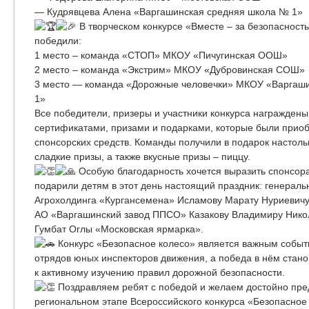
— Кудрявцева Алена «Варгашинская средняя школа № 1»
В творческом конкурсе «Вместе – за безопасност
победили:
1 место – команда «СТОП» МКОУ «Пичугинская ООШ»
2 место – команда «Экстрим» МКОУ «Дубровинская СОШ»
3 место — команда «Дорожные человечки» МКОУ «Варгаш
1»
Все победители, призеры и участники конкурса награжден
сертификатами, призами и подарками, которые были приоб
спонсорских средств. Команды получили в подарок настольн
сладкие призы, а также вкусные призы – пиццу.
Особую благодарность хочется выразить спонсор
подарили детям в этот день настоящий праздник: генераль
Агрохолдинга «Кургансемена» Исламову Марату Нуриевичу
АО «Варгашинский завод ППСО» Казакову Владимиру Нико
Гумбат Оглы «Московская ярмарка».
Конкурс «Безопасное колесо» является важным событ
отрядов юных инспекторов движения, а победа в нём стан
к активному изучению правил дорожной безопасности.
Поздравляем ребят с победой и желаем достойно пред
региональном этапе Всероссийского конкурса «Безопасное 