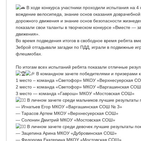
В ходе конкурса участники проходили испытания на 4 
вождение велосипеда, знание основ оказания доврачебной
дорожного движения и знание основ безопасности жизнедея
показали свои таланты в творческом конкурсе «Вместе — з
движения».
Во время подведения итогов в свободное время ребята вме
Зеброй отгадывали загадки по ПДД, играли в подвижные иг
флешмобах.
По итогам всех испытаний ребята показали отличные резул
В командном зачете победителями и призерами к
1 место – команда «Светофор» МКОУ «Верхнесуерская С
2 место – команда «Светофор» МКОУ «Варгашинская СОШ
3 место — команда «Гаврош» МКОУ «Мостовская СОШ»
В личном зачете среди мальчиков лучшие результаты 
— Игнатьев Егор МКОУ «Варгашинская СОШ № 3»
— Тарасов Артем МКОУ «Верхнесуерская СОШ»
— Солонин Дмитрий МКОУ «Мостовская СОШ»
В личном зачете среди девочек лучшие результаты по
— Зацепина Арина МКОУ «Дубровинская СОШ»
— Федорова Екатерина МКОУ «Мостовская СОШ»