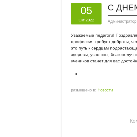
С ДНЕ
05
Окт 2022
Администратор
Уважаемые педагоги! Поздравл
профессия требует доброты, че
это путь к сердцам подрастающе
здоровы, успешны, благополучны
учеников станет для вас достой
размещено в:
Новости
Ко