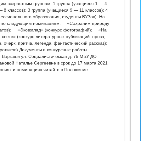
щим возрастным группам: 1 группа (учащиеся 1 — 4
— 8 классов); 3 группа (учащиеся 9 — 11 классов); 4
ессионального образования, студенты ВУЗов). На
ы по следующим номинациям:
«Сохраним природу
атов);
«Эковзгляд» (конкурс фотографий);
«На
а свете» (конкурс литературных публикаций: проза,
е, очерк, притча, легенда, фантастический рассказ);
ороликов) Документы и конкурсные работы
. Варгаши ул. Социалистическая д. 75 МБУ ДО
ановой Наталье Сергеевне в срок до 17 марта 2021
ловиях и номинациях читайте в Положение