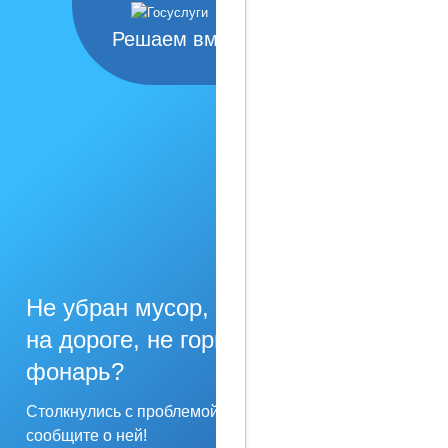
Решаем вместе
Не убран мусор, яма
на дороге, не горит
фонарь?
Столкнулись с проблемой —
сообщите о ней!