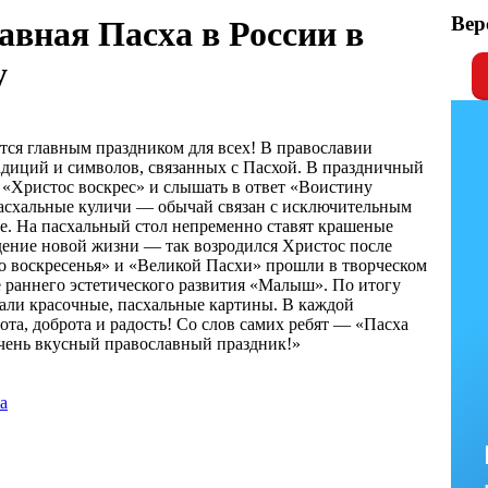
Вер
авная Пасха в России в
у
тся главным праздником для всех! В православии
адиций и символов, связанных с Пасхой. В праздничный
 «Христос воскрес» и слышать в ответ «Воистину
пасхальные куличи — обычай связан с исключительным
ле. На пасхальный стол непременно ставят крашеные
ение новой жизни — так возродился Христос после
го воскресенья» и «Великой Пасхи» прошли в творческом
 раннего эстетического развития «Малыш». По итогу
сали красочные, пасхальные картины. В каждой
ота, доброта и радость! Со слов самих ребят — «Пасха
чень вкусный православный праздник!»
а