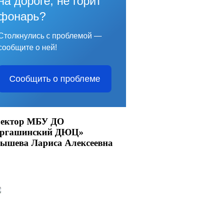
на дороге, не горит
фонарь?
Столкнулись с проблемой —
сообщите о ней!
Сообщить о проблеме
ектор МБУ ДО
аргашинский ДЮЦ»
ышева Лариса Алексеевна