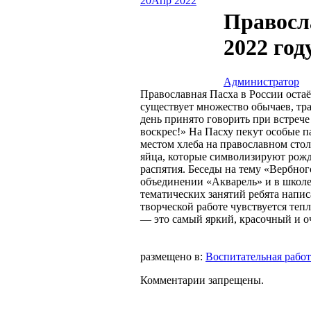
20
Апр 2022
Правосл
2022 год
Администратор
Православная Пасха в России остаё
существует множество обычаев, тр
день принято говорить при встрече
воскрес!» На Пасху пекут особые 
местом хлеба на православном сто
яйца, которые символизируют рожд
распятия. Беседы на тему «Вербно
объединении «Акварель» и в школе
тематических занятий ребята напи
творческой работе чувствуется тепл
— это самый яркий, красочный и о
размещено в:
Воспитательная работ
Комментарии запрещены.