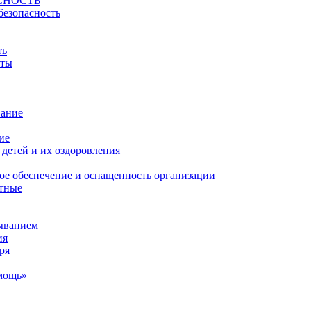
СНОСТЬ
безопасность
ть
йты
вание
ие
детей и их оздоровления
ое обеспечение и оснащенность организации
атные
ыванием
ия
ря
мощь»