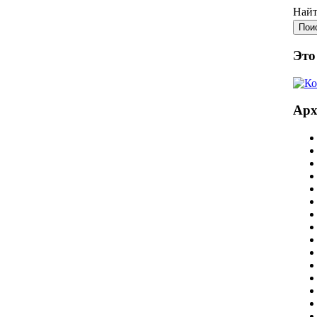
Найт
Это
Ар