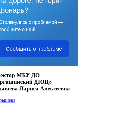
на дороге, не горит
фонарь?
Столкнулись с проблемой —
сообщите о ней!
Сообщить о проблеме
ектор МБУ ДО
аргашинский ДЮЦ»
ышева Лариса Алексеевна