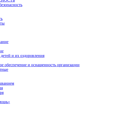
СНОСТЬ
безопасность
ть
йты
вание
ие
детей и их оздоровления
ое обеспечение и оснащенность организации
атные
ыванием
ия
ря
мощь»