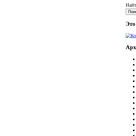
Найт
Это
Ар