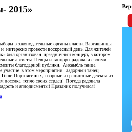
Вер
ы- 2015»
 выборы в законодательные органы власти. Варгашинцы
о и интересно провести воскресный день. Для жителей
к» был организован праздничный концерт, в котором
ельные артисты. Певцы и танцоры радовали своими
менты благодарной публики. Ансамбль танца
е участие в этом мероприятии. Задорный танец
Гоши Портнягиных, озорные и грациозные девчата из
 поселка тепло своих сердец! Погода радовала
адость и аплодисменты! Праздник получился!
а