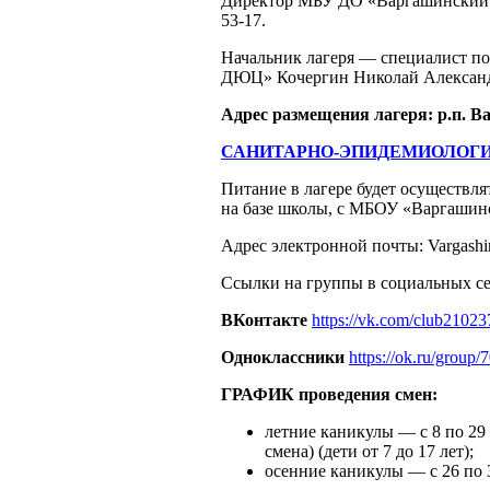
Директор МБУ ДО «Варгашинский Д
53-17.
Начальник лагеря — специалист п
ДЮЦ» Кочергин Николай Александро
Адрес размещения лагеря: р.п. Ва
САНИТАРНО-ЭПИДЕМИОЛОГ
Питание в лагере будет осуществ
на базе школы, с МБОУ «Варгашин
Адрес электронной почты: Vargash
Ссылки на группы в социальных се
ВКонтакте
https://vk.com/club2102
Одноклассники
https://ok.ru/grou
ГРАФИК проведения смен:
летние каникулы — с 8 по 29 
смена) (дети от 7 до 17 лет);
осенние каникулы — с 26 по 3