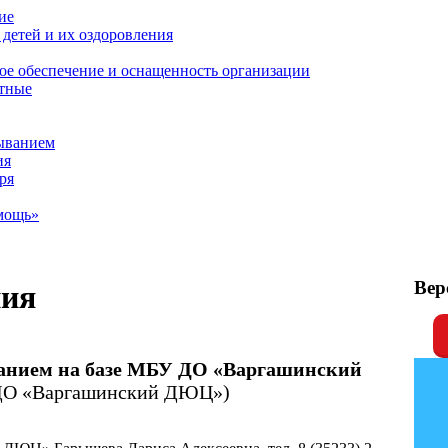
ие
детей и их оздоровления
ое обеспечение и оснащенность организации
атные
ыванием
ия
ря
мощь»
Вер
ния
анием на базе МБУ ДО «Варгашинский
ДО «Варгашинский ДЮЦ»)