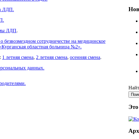
Нов
в ЛДП.
П.
ммы ЛДП
.
 о безвозмездном сотрудничестве на медицинское
«Курганская областная больница №2».
:
1 летняя смена
,
2 летняя смена
,
осенняя смена
.
ерсональных данных.
 родителями.
Найт
Это
Ар