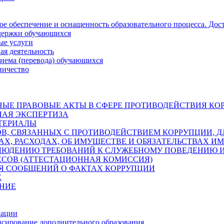
е обеспечение и оснащенность образовательного процесса. Дос
держки обучающихся
ые услуги
ая деятельность
риема (перевода) обучающихся
ничество
ЫЕ ПРАВОВЫЕ АКТЫ В СФЕРЕ ПРОТИВОДЕЙСТВИЯ КО
АЯ ЭКСПЕРТИЗА
ТЕРИАЛЫ
, СВЯЗАННЫХ С ПРОТИВОДЕЙСТВИЕМ КОРРУПЦИИ, Д
АХ, РАСХОДАХ, ОБ ИМУЩЕСТВЕ И ОБЯЗАТЕЛЬСТВАХ 
ЛЮДЕНИЮ ТРЕБОВАНИЙ К СЛУЖЕБНОМУ ПОВЕДЕНИЮ 
ЕСОВ (АТТЕСТАЦИОННАЯ КОМИССИЯ)
ЛЯ СООБЩЕНИЙ О ФАКТАХ КОРРУПЦИИ
Е
НИЕ
дации
сирование дополнительного образования