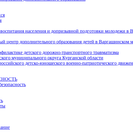
ся
я
 воспитания населения и допризывной подготовки молодежи в 
 центр дополнительного образования детей в Варгашинском 
офилактике детского дорожно-транспортного травматизма
кого муниципального округа Курганской области
ероссийского детско-юношеского военно-патриотического дв
СНОСТЬ
безопасность
ть
йты
вание