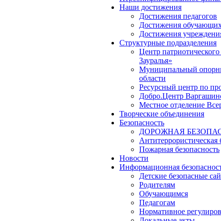
Наши достижения
Достижения педагогов
Достижения обучающих
Достижения учреждени
Структурные подразделения
Центр патриотического
Зауралья»
Муниципальный опорный
области
Ресурсный центр по пр
Добро.Центр Варгашинс
Местное отделение Вс
Творческие объединения
Безопасность
ДОРОЖНАЯ БЕЗОПА
Антитеррористическая 
Пожарная безопасность
Новости
Информационная безопаснос
Детские безопасные са
Родителям
Обучающимся
Педагогам
Нормативное регулиро
Локальные акты