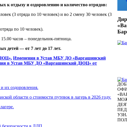
 к отдыху и оздоровлению и количество отрядов:
овек (3 отряда по 10 человек) и во 2 смену 30 человек (3
Дир
«В
отряда по 10 человек).
Бар
о 15.00 часов – понедельник-пятница.
х детей — от 7 лет до 17 лет.
ДЮЦ».
Изменения в Устав МБУ ДО «Варгашинский
ния в Устав МБУ ДО «Варгашинский ДЮЦ» от
ДОБ
 и их оздоровления.
ОФИ
«ВА
ской области о стоимости путевок в лагерь в 2026 году.
МОЖ
ДЕЯ
лагере.
ПЕД
УЗН
ПО
 безопасности в ЛДП.