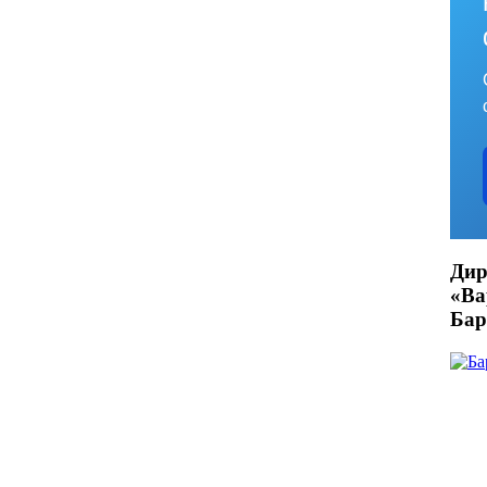
Дир
«В
Бар