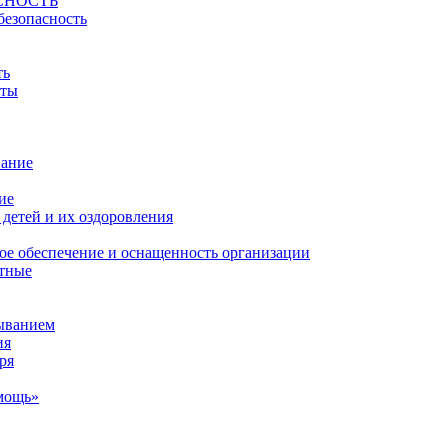
СНОСТЬ
безопасность
ть
йты
вание
ие
детей и их оздоровления
ое обеспечение и оснащенность организации
атные
ыванием
ия
ря
мощь»