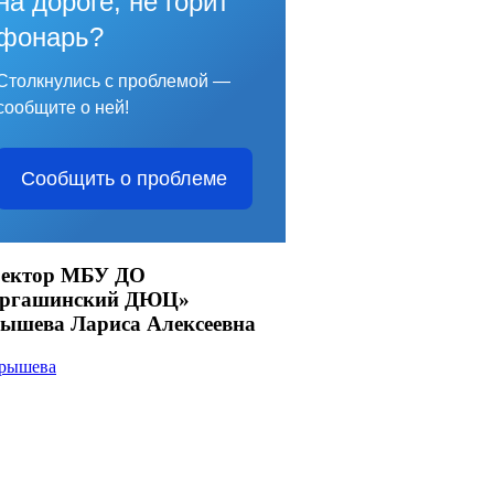
на дороге, не горит
фонарь?
Столкнулись с проблемой —
сообщите о ней!
Сообщить о проблеме
ектор МБУ ДО
аргашинский ДЮЦ»
ышева Лариса Алексеевна