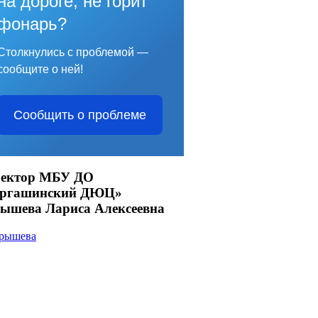
на дороге, не горит
фонарь?
Столкнулись с проблемой —
сообщите о ней!
Сообщить о проблеме
ектор МБУ ДО
аргашинский ДЮЦ»
ышева Лариса Алексеевна