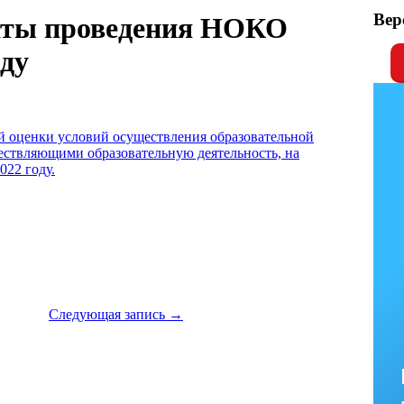
Вер
аты проведения НОКО
оду
й оценки условий осуществления образовательной
ествляющими образовательную деятельность, на
022 году.
Следующая запись
→