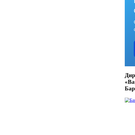
Дир
«В
Бар