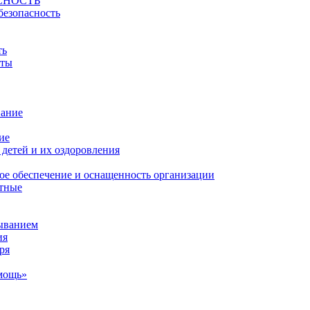
СНОСТЬ
безопасность
ть
йты
вание
ие
детей и их оздоровления
ое обеспечение и оснащенность организации
атные
ыванием
ия
ря
мощь»