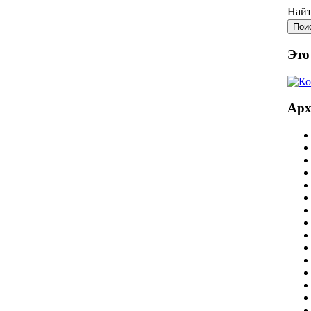
Найт
Это
Ар