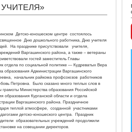
 УЧИТЕЛЯ»
шинском Детско-юношеском центре состоялось
освященное Дню дошкольного работника, Дню учителя
ей. На празднике присутствовали учителя,
чреждений Варгашинского района, а также – ветераны
риветствовали гостей заместитель Главы
ик отдела по социальной политике — Кудреватых Вера
ла образования Администрации Варгашинского
еевна, начальник райкома профсоюзов работников
бовь Петровна. Было сказано много теплых слов в
ы грамоты Министерства образования Российской
я образования Курганской области и отдела
страции Варгашинского района. Праздничное
одаря теплой атмосфере, созданной участниками
едагогами детско-юношеского центра. Праздник
одители образовательных учреждений продолжили
становке на совещании директоров.