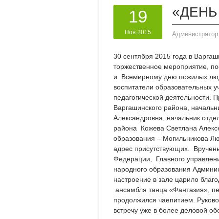
«ДЕНЬ
19
Ноя 2015
Администратор
30 сентября 2015 года в Варга
торжественное мероприятие, п
и Всемирному дню пожилых люд
воспитатели образовательных у
педагогической деятельности. П
Варгашинского района, начальн
Александровна, начальник отде
района Кожева Светлана Алекс
образования – Могильникова Лю
адрес присутствующих. Вручен
Федерации, Главного управлени
народного образования Админи
настроение в зале царило благ
ансамбля танца «Фантазия», п
продолжился чаепитием. Руков
встречу уже в более деловой об