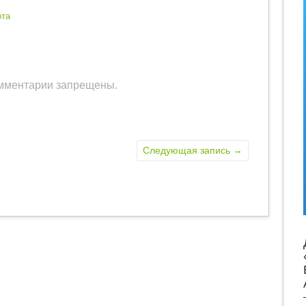
ота
мментарии запрещены.
Следующая запись
→