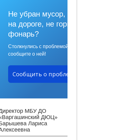
Не убран мусор, яма
на дороге, не горит
фонарь?
Столкнулись с проблемой —
сообщите о ней!
Сообщить о проблеме
Директор МБУ ДО
«Варгашинский ДЮЦ»
Барышева Лариса
Алексеевна